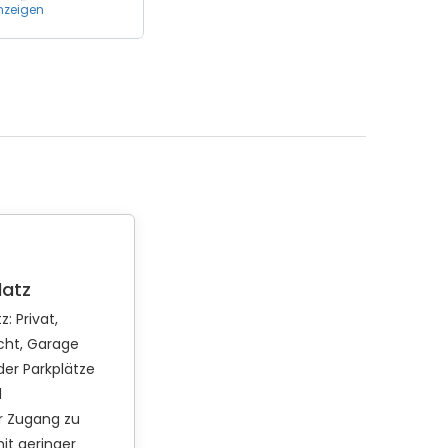
nzeigen
latz
tz:
Privat
cht
Garage
der Parkplätze
1
r Zugang zu
it geringer