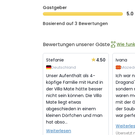
Gastgeber
5.0
Basierend auf 3 Bewertungen
Bewertungen unserer Gäste
Wie fun
4.50
Stefanie
Ivana
Deutschland
Mazed
Unser Aufenthalt als 4-
Ich war n
köpfige Familie mit Hund in
Dragana'
der Villa Mate hätte besser
sondern m
nicht sein können. Die Villa
waren me
Mate liegt etwas
mit der 
abgeschieden in einem
der Saube
kleinen Dörfchen und man
war perfe
hat abso...
Weiterle
Weiterlesen
Übersetzt 