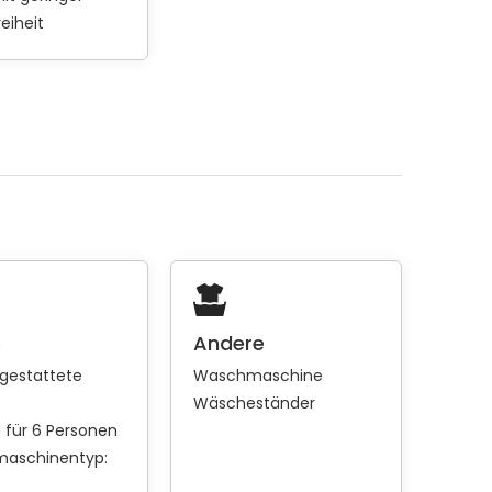
eiheit
e
Andere
sgestattete
Waschmaschine
Wäscheständer
h für 6 Personen
maschinentyp: