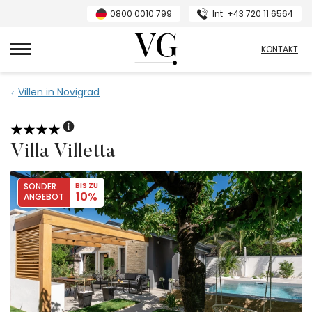
0800 0010 799
Int
+43 720 11 6564
VillasGuide
KONTAKT
Villen in Novigrad
Villa Villetta
SONDER
BIS ZU
10%
ANGEBOT