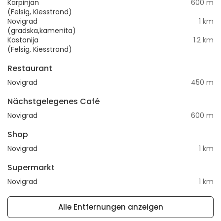
Karpinjan
600 m
(Felsig, Kiesstrand)
Novigrad
1 km
(gradska,kamenita)
Kastanija
1.2 km
(Felsig, Kiesstrand)
Restaurant
Novigrad
450 m
Nächstgelegenes Café
Novigrad
600 m
Shop
Novigrad
1 km
Supermarkt
Novigrad
1 km
Alle Entfernungen anzeigen