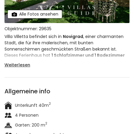
Alle Fotos ansehen
Objektnummer: 29635
Villa Villetta befindet sich in
Novigrad
, einer charmanten
Stadt, die für ihre malerischen, mit bunten
Sonnenschirmen geschmückten Straßen bekannt ist.
Dieses Ferienhaus hat
1 Schlafzimmer und 1 Badezimmer
und kann bis zu
4 Personen
beherbergen. Obwohl die Villa
Weiterlesen
kompakt ist, bietet sie genug Platz für eine kleine Familie
oder eine Gruppe junger Leute und ist ideal für Paare, die
der Hektik des Alltags entfliehen möchten.
Allgemeine info
2
Unterkunft 40m
4 Personen
2
Garten: 200 m