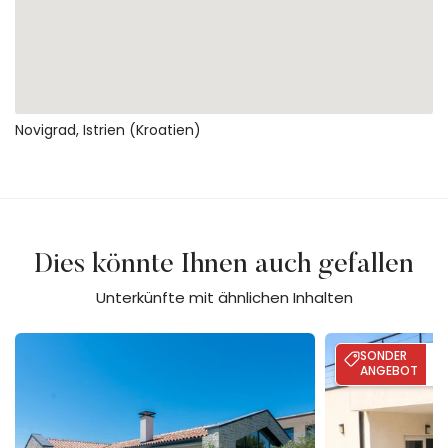
Novigrad, Istrien (Kroatien)
Dies könnte Ihnen auch gefallen
Unterkünfte mit ähnlichen Inhalten
Villa Flores
Villa Palma - Poo
SONDER
BI
2
ANGEBOT