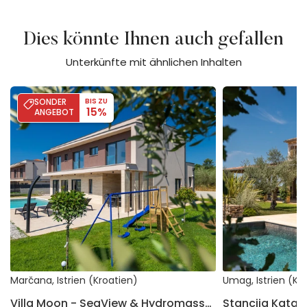
Dies könnte Ihnen auch gefallen
Unterkünfte mit ähnlichen Inhalten
Villa Moon - SeaView & Hydromassage
Stancija Katarina
SONDER
BIS ZU
15%
ANGEBOT
Marčana, Istrien (Kroatien)
Umag, Istrien (Kr
Villa Moon - SeaView & Hydromassage
Stancija Katari