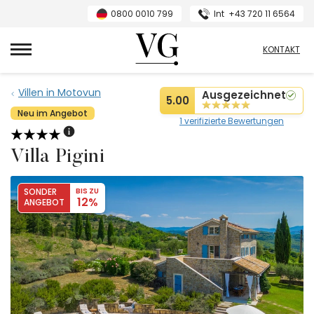
0800 0010 799
Int
+43 720 11 6564
VillasGuide
KONTAKT
Villen in Motovun
Ausgezeichnet
5.00
Neu im Angebot
1 verifizierte Bewertungen
Villa Pigini
SONDER
BIS ZU
12%
ANGEBOT