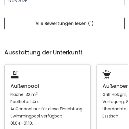
13.06.2026
Alle Bewertungen lesen (1)
Ausstattung der Unterkunft
Außenpool
Außenber
2
Fläche: 32 m
Grill:
Holzgrill
Pooltiefe: 1.4m
Verfügung
G
Außenpool nur für diese Einrichtung
Überdachte 
Swimmingpool verfügbar:
Esstisch
01.04.-01.10.