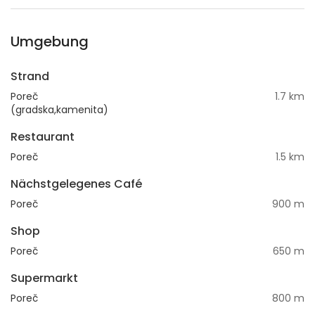
Umgebung
Strand
Poreč
1.7 km
(gradska,kamenita)
Restaurant
Poreč
1.5 km
Nächstgelegenes Café
Poreč
900 m
Shop
Poreč
650 m
Supermarkt
Poreč
800 m