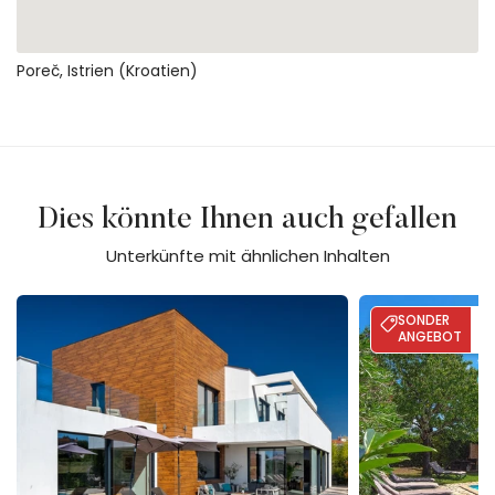
Poreč, Istrien (Kroatien)
Dies könnte Ihnen auch gefallen
Unterkünfte mit ähnlichen Inhalten
Villa Aria
Villa Sherpa
SONDER
BI
2
ANGEBOT