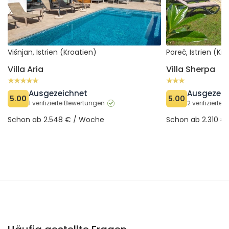
Višnjan, Istrien (Kroatien)
Poreč, Istrien (Kr
Villa Aria
Villa Sherpa
Ausgezeichnet
Ausgezeic
5.00
5.00
1 verifizierte Bewertungen
2 verifiziert
Schon ab 2.548 € / Woche
Schon ab 2.310 €