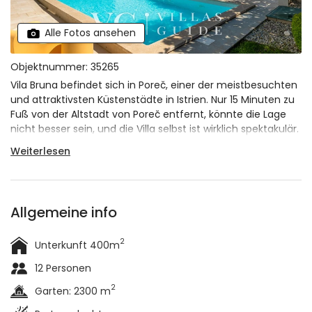
Alle Fotos ansehen
Objektnummer: 35265
Vila Bruna befindet sich in Poreč, einer der meistbesuchten
und attraktivsten Küstenstädte in Istrien. Nur 15 Minuten zu
Fuß von der Altstadt von Poreč entfernt, könnte die Lage
nicht besser sein, und die Villa selbst ist wirklich spektakulär.
Die Villa besteht aus insgesamt
3 Häusern
, was sie
ideal für
Weiterlesen
einen Urlaub mit einer größeren Gruppe von Freunden
macht. Sie verfügt über 5 Schlafzimmer und 5 Badezimmer
und kann bis zu
12 Personen
beherbergen. Die Villa ist für
Gruppen von jungen Leuten und für Partys geeignet. Haben
Allgemeine info
Sie ein Haustier? Kein Problem, die Villa ist
haustierfreundlich!
2
Unterkunft 400m
12 Personen
2
Garten: 2300 m