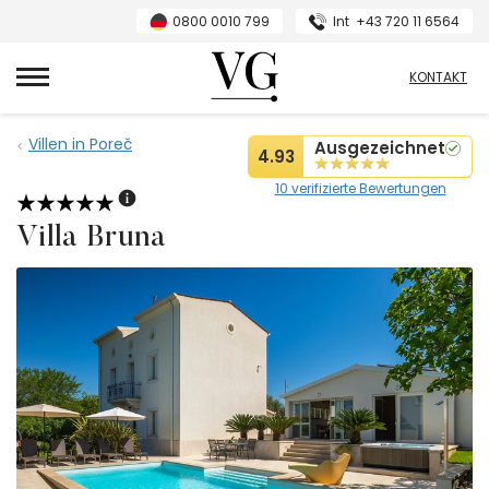
0800 0010 799
Int
+43 720 11 6564
VillasGuide
KONTAKT
Villen in Poreč
Ausgezeichnet
4.93
10 verifizierte Bewertungen
Villa Bruna