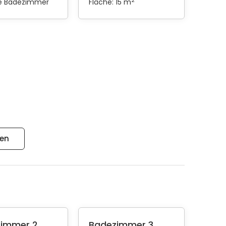
2
te Badezimmer
Fläche: 15 m
gen
immer 2
Badezimmer 3