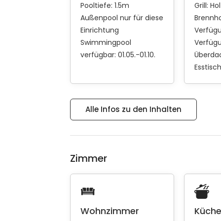
Pooltiefe: 1.5m
Grill:
Hol
Außenpool nur für diese
Brennho
Einrichtung
Verfüg
Swimmingpool
Verfüg
verfügbar: 01.05.-01.10.
Überdac
Esstisc
Alle Infos zu den Inhalten
Zimmer
Wohnzimmer
Küch