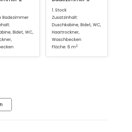
1. Stock
te Badezimmer
Zusatzinhalt:
halt:
Duschkabine
Bidet
WC
abine
Bidet
WC
Haartrockner
ckner
Waschbecken
2
becken
Fläche: 6 m
en