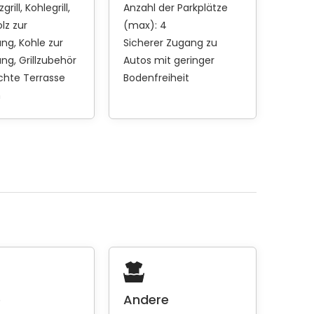
zgrill
Kohlegrill
Anzahl der Parkplätze
lz zur
(max): 4
ung
Kohle zur
Sicherer Zugang zu
ung
Grillzubehör
Autos mit geringer
hte Terrasse
Bodenfreiheit
h
e
Andere