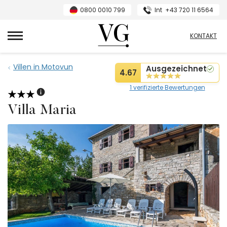
0800 0010 799
Int
+43 720 11 6564
VillasGuide
KONTAKT
Villen in Motovun
Ausgezeichnet
4.67
1 verifizierte Bewertungen
Villa Maria