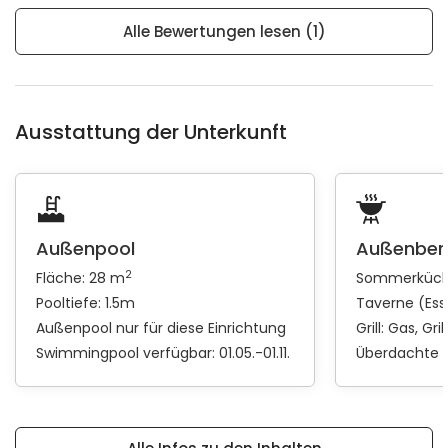
Alle Bewertungen lesen (1)
Ausstattung der Unterkunft
Außenpool
Außenber
2
Fläche: 28 m
Sommerküc
Pooltiefe: 1.5m
Taverne (Ess
Außenpool nur für diese Einrichtung
Grill:
Gas
Gri
Swimmingpool verfügbar: 01.05.-01.11.
Überdachte 