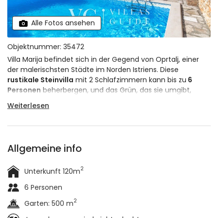
Alle Fotos ansehen
Objektnummer: 35472
Villa Marija befindet sich in der Gegend von Oprtalj, einer
der malerischsten Städte im Norden Istriens. Diese
rustikale Steinvilla
mit 2 Schlafzimmern kann bis zu
6
Personen
beherbergen, und das Grün, das sie umgibt,
schafft die ideale Atmosphäre für einen entspannten
Weiterlesen
Urlaub. Wenn Sie mit einem Haustier reisen, haben wir gute
Nachrichten - die Villa ist
haustierfreundlich
.
Allgemeine info
2
Unterkunft 120m
6 Personen
2
Garten: 500 m