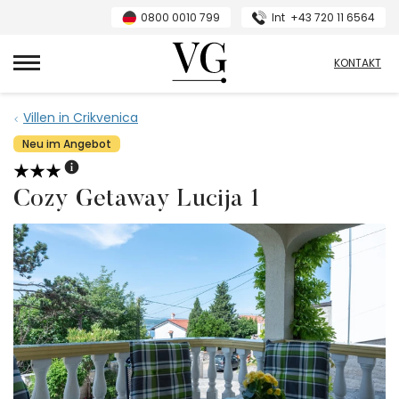
0800 0010 799
Int
+43 720 11 6564
VillasGuide
KONTAKT
Villen in Crikvenica
Neu im Angebot
Cozy Getaway Lucija 1