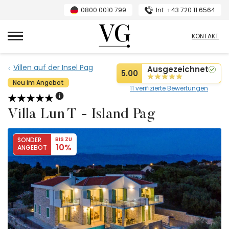
0800 0010 799
Int
+43 720 11 6564
VillasGuide
KONTAKT
Villen auf der Insel Pag
Ausgezeichnet
5.00
Neu im Angebot
11 verifizierte Bewertungen
Villa Lun T - Island Pag
SONDER
BIS ZU
10%
ANGEBOT