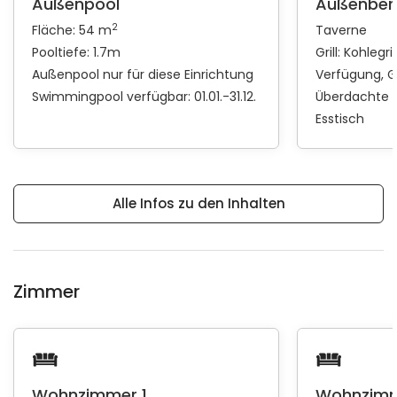
Außenpool
Außenber
2
Fläche: 54 m
Taverne
Pooltiefe: 1.7m
Grill:
Kohlegril
Außenpool nur für diese Einrichtung
Verfügung
G
Swimmingpool verfügbar: 01.01.-31.12.
Überdachte 
Esstisch
Alle Infos zu den Inhalten
Zimmer
Wohnzimmer 1
Wohnzimm