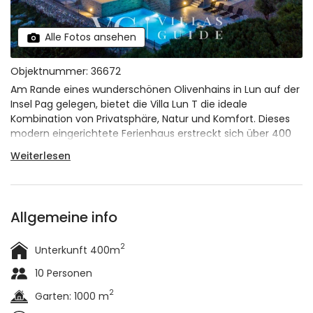
Alle Fotos ansehen
Objektnummer: 36672
Am Rande eines wunderschönen Olivenhains in Lun auf der
Insel Pag gelegen, bietet die Villa Lun T die ideale
Kombination von Privatsphäre, Natur und Komfort. Dieses
modern eingerichtete Ferienhaus erstreckt sich über 400
m² und bietet Platz für
bis zu 10 Personen
in 5 geräumigen
Weiterlesen
Schlafzimmern, jedes mit eigenem Badezimmer. Dank der
ruhigen Lage und der Aussicht, die bis zum Meer und den
Olivenhainen reicht, ist dies ein großartiger Ort, um
vollständig zu entspannen und neue Energie zu tanken
.
Allgemeine info
2
Unterkunft 400m
10 Personen
2
Garten: 1000 m