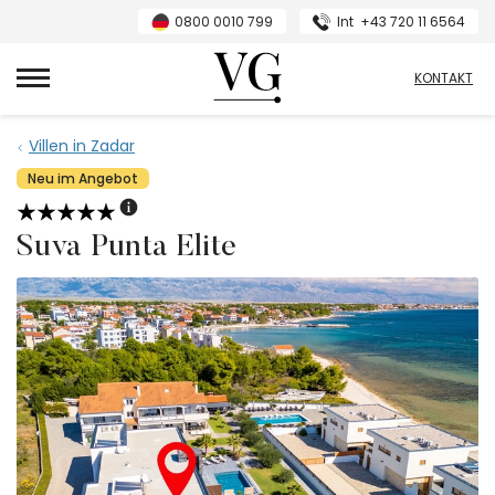
0800 0010 799
Int
+43 720 11 6564
VillasGuide
KONTAKT
Villen in Zadar
Neu im Angebot
Suva Punta Elite