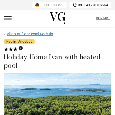
0800 0010 799
Int
+43 720 11 6564
VillasGuide
KONTAKT
Villen auf der Insel Korčula
Neu im Angebot
Holiday Home Ivan with heated
pool