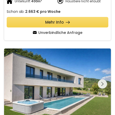
2
Unterkunft
400m
Haustiere nicht erlaubt
Schon ab:
2.663 €
pro Woche
Mehr Info
Unverbindliche Anfrage
Butoniga Hills - Luxury Villa in Nature with Pool & Wellness
Schauen Sie sich die
gesamte Galerie