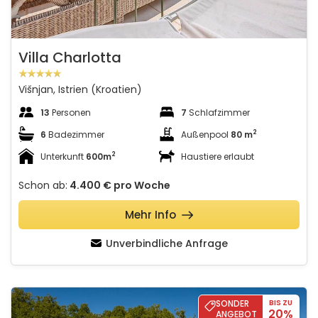
Villa Charlotta
Višnjan, Istrien (Kroatien)
13
Personen
7
Schlafzimmer
2
6
Badezimmer
Außenpool
80 m
2
Unterkunft
600m
Haustiere erlaubt
Schon ab:
4.400 €
pro Woche
Mehr Info
Unverbindliche Anfrage
Villa OX
SONDER
BIS ZU
20%
ANGEBOT