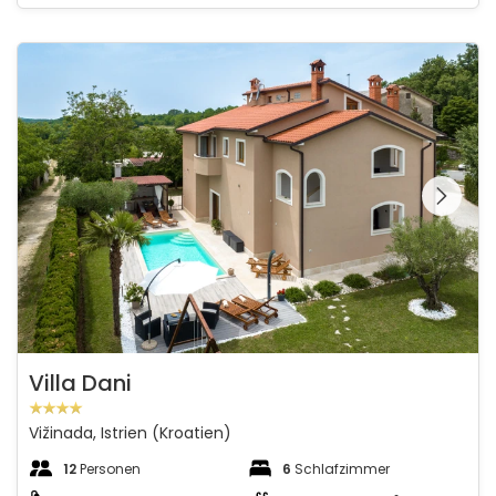
Villa Dani
Schauen Sie sich die
gesamte Galerie
Villa Dani
Vižinada, Istrien (Kroatien)
12
Personen
6
Schlafzimmer