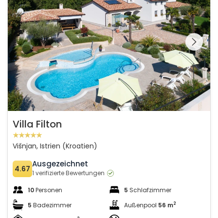
Schauen Sie sich die
gesamte Galerie
Villa Filton
Višnjan, Istrien (Kroatien)
Ausgezeichnet
4.67
1 verifizierte Bewertungen
10
Personen
5
Schlafzimmer
2
5
Badezimmer
Außenpool
56 m