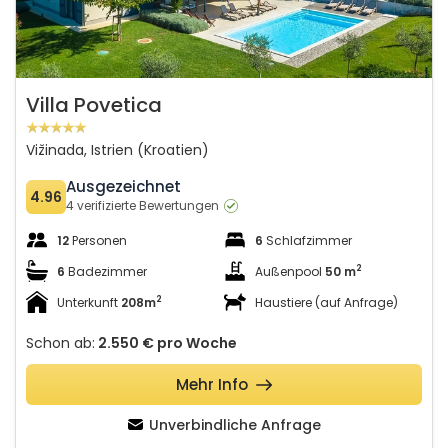
Villa Povetica
Vižinada, Istrien (Kroatien)
Ausgezeichnet
4.96
4 verifizierte Bewertungen
12
Personen
6
Schlafzimmer
2
6
Badezimmer
Außenpool
50 m
2
Unterkunft
208m
Haustiere (auf Anfrage)
Schon ab:
2.550 €
pro Woche
Mehr Info
Unverbindliche Anfrage