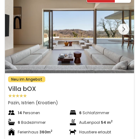
Schauen Sie sich die
gesamte Galerie
Neu im Angebot
Villa bOX
Pazin, Istrien (Kroatien)
14
Personen
6
Schlafzimmer
2
6
Badezimmer
Außenpool
54 m
2
Ferienhaus
360m
Haustiere erlaubt