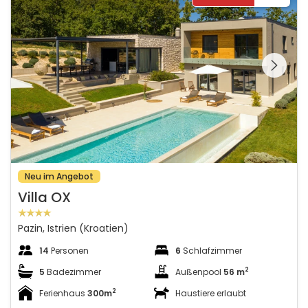
Schauen Sie sich die
gesamte Galerie
Neu im Angebot
Villa OX
Pazin, Istrien (Kroatien)
14
Personen
6
Schlafzimmer
2
5
Badezimmer
Außenpool
56 m
2
Ferienhaus
300m
Haustiere erlaubt