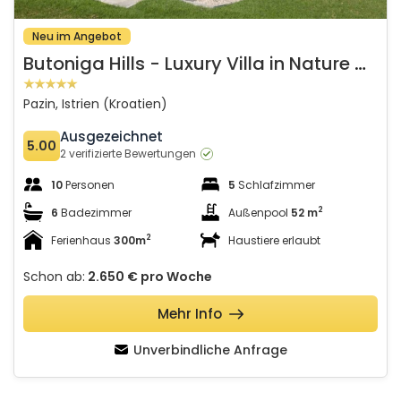
Neu im Angebot
B
utoniga Hills - Luxury Villa in Nature with Pool & Wellness
Pazin, Istrien (Kroatien)
Ausgezeichnet
5.00
2 verifizierte Bewertungen
10
Personen
5
Schlafzimmer
2
6
Badezimmer
Außenpool
52 m
2
Ferienhaus
300m
Haustiere erlaubt
Schon ab:
2.650 €
pro Woche
Mehr Info
Unverbindliche Anfrage