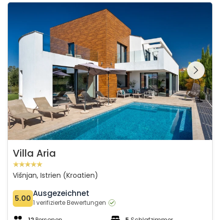
Villa Aria
Schauen Sie sich die
gesamte Galerie
Villa Aria
Višnjan, Istrien (Kroatien)
Ausgezeichnet
5.00
1 verifizierte Bewertungen
12
Personen
5
Schlafzimmer