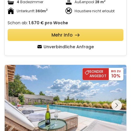
2
4
Badezimmer
Außenpool
28 m
2
Unterkunft
360m
Haustiere nicht erlaubt
Schon ab:
1.670 €
pro Woche
Mehr Info
Unverbindliche Anfrage
Villa Charlotta
SONDER
BIS ZU
10%
ANGEBOT
Schauen Sie sich die
gesamte Galerie