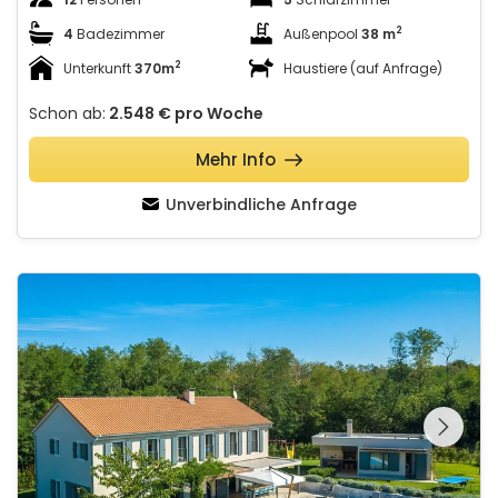
2
4
Badezimmer
Außenpool
38 m
2
Unterkunft
370m
Haustiere (auf Anfrage)
Schon ab:
2.548 €
pro Woche
Mehr Info
Unverbindliche Anfrage
Villa Povetica
Schauen Sie sich die
gesamte Galerie