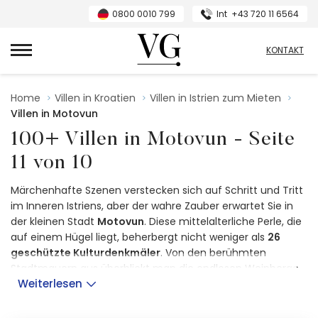
0800 0010 799
Int
+43 720 11 6564
VillasGuide
KONTAKT
Home
Villen in Kroatien
Villen in Istrien zum Mieten
Villen in Motovun
100+ Villen in Motovun - Seite
11 von 10
Märchenhafte Szenen verstecken sich auf Schritt und Tritt
im Inneren Istriens, aber der wahre Zauber erwartet Sie in
der kleinen Stadt
Motovun
. Diese mittelalterliche Perle, die
auf einem Hügel liegt, beherbergt nicht weniger als
26
geschützte Kulturdenkmäler
. Von den berühmten
Stadtmauern aus überblickt man die endlosen Weinberge,
Weiterlesen
die ein Symbol dieser Region sind, und den berühmten
Motovuner Wald, die
Heimat der
weißen Trüffel
.
Bezaubernde Steinstraßen und Stadtplätze verströmen