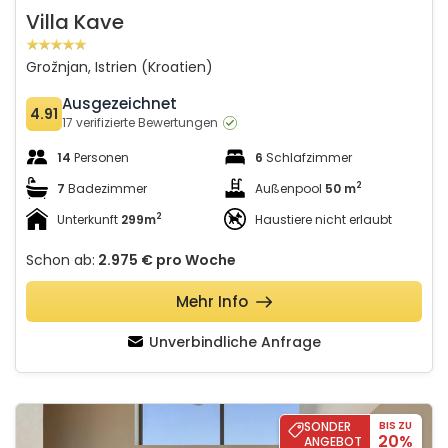
Villa Kave
Grožnjan, Istrien (Kroatien)
Ausgezeichnet
4.91
17 verifizierte Bewertungen
14
Personen
6
Schlafzimmer
2
7
Badezimmer
Außenpool
50 m
2
Unterkunft
299m
Haustiere nicht erlaubt
Schon ab:
2.975 €
pro Woche
Mehr Info
Unverbindliche Anfrage
Villa bOX
SONDER
BIS ZU
20%
ANGEBOT