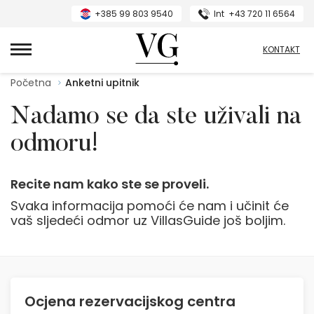
+385 99 803 9540
Int
+43 720 11 6564
VillasGuide
KONTAKT
Početna
Anketni upitnik
Nadamo se da ste uživali na
odmoru!
Recite nam kako ste se proveli.
Svaka informacija pomoći će nam i učinit će
vaš sljedeći odmor uz VillasGuide još boljim.
Ocjena rezervacijskog centra