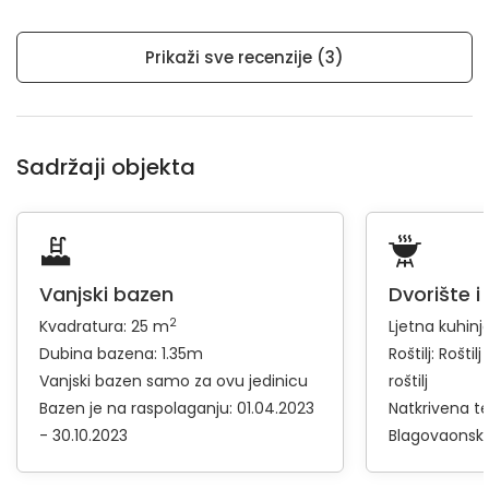
Prikaži sve recenzije (3)
Sadržaji objekta
Vanjski bazen
Dvorište i
2
Kvadratura: 25 m
Ljetna kuhinj
Dubina bazena: 1.35m
Roštilj:
Roštilj
Vanjski bazen samo za ovu jedinicu
roštilj
Bazen je na raspolaganju: 01.04.2023
Natkrivena t
- 30.10.2023
Blagovaonski 