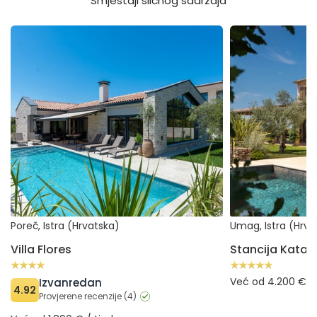
Smještaji sličnog sadržaja
Villa Flores
Stancija Katarina
Poreč, Istra (Hrvatska)
Umag, Istra (Hrva
Villa Flores
Stancija Katari
Već od 4.200 € /
Izvanredan
4.92
Provjerene recenzije (4)