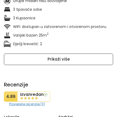
Grupe mladih nisu dozvoljene
3 Spavaće sobe
3 Kupaonice
WiFi: dostupan u zatvorenom i otvorenom prostoru
2
Vanjski bazen 25m
Dječji krevetić: 2
Prikaži više
Recenzije
Izvanredan
4.89
Provjerene recenzije (3)