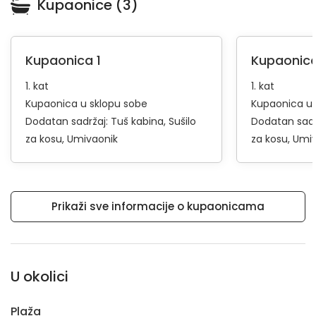
Kupaonice (3)
Kupaonica 1
Kupaonica
1. kat
1. kat
Kupaonica u sklopu sobe
Kupaonica u 
Dodatan sadržaj:
Tuš kabina
Sušilo
Dodatan sadr
za kosu
Umivaonik
za kosu
Umiv
Prikaži sve informacije o kupaonicama
U okolici
Plaža