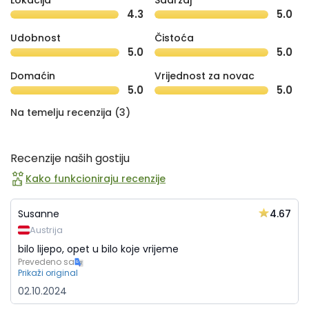
Lokacija
Sadržaj
4.3
5.0
Udobnost
Čistoća
5.0
5.0
Domaćin
Vrijednost za novac
5.0
5.0
Na temelju recenzija (3)
Recenzije naših gostiju
Kako funkcioniraju recenzije
4.67
Susanne
Austrija
bilo lijepo, opet u bilo koje vrijeme
Prevedeno sa
Prikaži original
02.10.2024