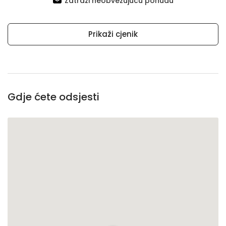
Zatraži neobvezujuću ponudu
Prikaži cjenik
Gdje ćete odsjesti