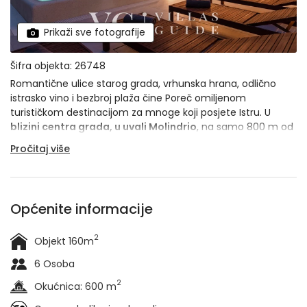
Prikaži sve fotografije
Šifra objekta: 26748
Romantične ulice starog grada, vrhunska hrana, odlično
istrasko vino i bezbroj plaža čine Poreč omiljenom
turističkom destinacijom za mnoge koji posjete Istru. U
blizini centra grada, u uvali Molindrio
, na samo 800 m od
mora, smjestila se i istoimena vila Molindrio.
Pročitaj više
Općenite informacije
2
Objekt 160m
6 Osoba
2
Okućnica: 600 m