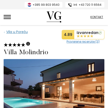
+385 99 803 9540
Int
+43 720 11 6564
VillasGuide
KONTAKT
Vila u Poreču
Izvanredan
4.89
Provjerene recenzije (3)
Villa Molindrio