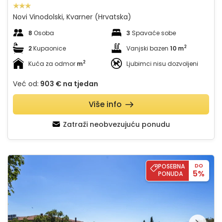
Novi Vinodolski, Kvarner (Hrvatska)
8
Osoba
3
Spavaće sobe
2
2
Kupaonice
Vanjski bazen
10 m
2
Kuća za odmor
m
Ljubimci nisu dozvoljeni
Već od:
903 €
na tjedan
Više info
Zatraži neobvezujuću ponudu
Villa Nina with two pools - Novi Vinodolski
POSEBNA
DO
5%
PONUDA
Pregledajte cijelu