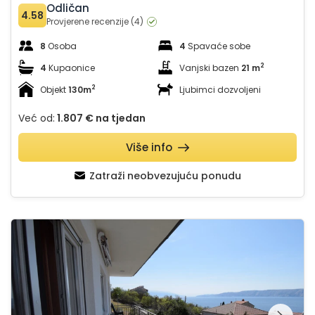
Odličan
4.58
Provjerene recenzije (4)
8
Osoba
4
Spavaće sobe
2
4
Kupaonice
Vanjski bazen
21 m
2
Objekt
130m
Ljubimci dozvoljeni
Već od:
1.807 €
na tjedan
Više info
Zatraži neobvezujuću ponudu
Apartman Adriana with panoramic sea view
Pregledajte cijelu