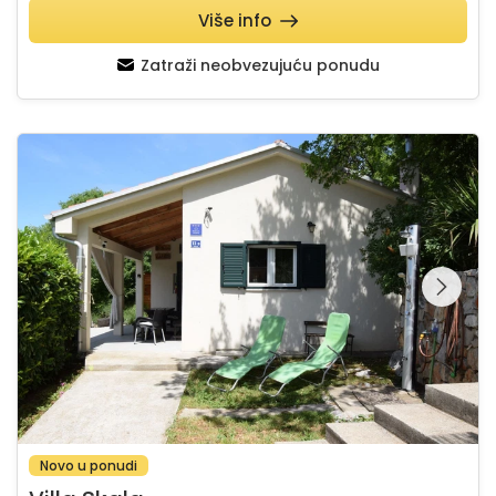
Više info
Zatraži neobvezujuću ponudu
Villa Skala
Pregledajte cijelu
galeriju na
Novo u ponudi