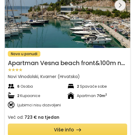
galeriju na
Novo u ponudi
A
partman Vesna beach front&100m near sea
Novi Vinodolski, Kvarner (Hrvatska)
6
Osoba
2
Spavaće sobe
2
2
Kupaonice
Apartman
70m
Ljubimci nisu dozvoljeni
Već od:
723 €
na tjedan
Više info