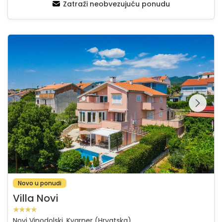
Zatraži neobvezujuću ponudu
Villa Novi
Pregledajte cijelu
galeriju na
Novo u ponudi
Villa Novi
Novi Vinodolski, Kvarner (Hrvatska)