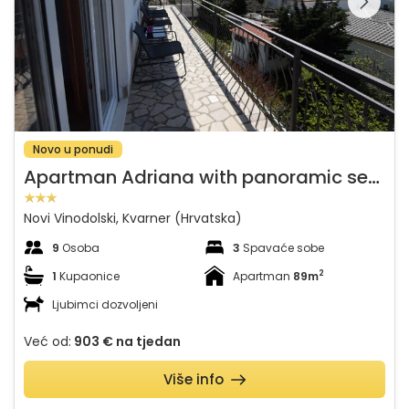
galeriju na
Novo u ponudi
A
partman Adriana with panoramic sea view
Novi Vinodolski, Kvarner (Hrvatska)
9
Osoba
3
Spavaće sobe
2
1
Kupaonice
Apartman
89m
Ljubimci dozvoljeni
Već od:
903 €
na tjedan
Više info