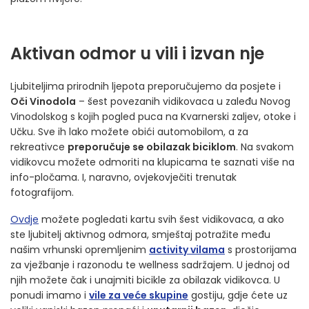
Aktivan odmor u vili i izvan nje
Ljubiteljima prirodnih ljepota preporučujemo da posjete i
Oči Vinodola
– šest povezanih vidikovaca u zaleđu Novog
Vinodolskog s kojih pogled puca na Kvarnerski zaljev, otoke i
Učku. Sve ih lako možete obići automobilom, a za
rekreativce
preporučuje se obilazak biciklom
. Na svakom
vidikovcu možete odmoriti na klupicama te saznati više na
info-pločama. I, naravno, ovjekovječiti trenutak
fotografijom.
Ovdje
možete pogledati kartu svih šest vidikovaca, a ako
ste ljubitelj aktivnog odmora, smještaj potražite među
našim vrhunski opremljenim
activity vilama
s prostorijama
za vježbanje i razonodu te wellness sadržajem. U jednoj od
njih možete čak i unajmiti bicikle za obilazak vidikovca. U
ponudi imamo i
vile za veće skupine
gostiju, gdje ćete uz