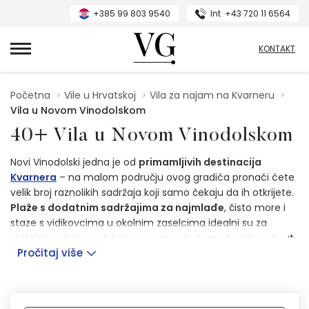
+385 99 803 9540
Int
+43 720 11 6564
VillasGuide
KONTAKT
Početna
Vile u Hrvatskoj
Vila za najam na Kvarneru
Vila u Novom Vinodolskom
40+ Vila u Novom Vinodolskom
Novi Vinodolski jedna je od
primamljivih destinacija
Kvarnera
– na malom području ovog gradića pronaći ćete
velik broj raznolikih sadržaja koji samo čekaju da ih otkrijete.
Plaže s dodatnim sadržajima za najmlađe
, čisto more i
staze s vidikovcima u okolnim zaselcima idealni su za
obiteljski odmor. Ljubitelji povijesne i kulturne baštine uživat
Pročitaj više
će istražujući
pitoreskne uličice starog grada
, a dan
ispunjen zabavnim aktivnostima najljepše je zaokružiti
opuštenom
šetnjom uz more
ili ukusnom večerom s
čašom vrhunskog lokalnog vina.
Dostupni smještaj