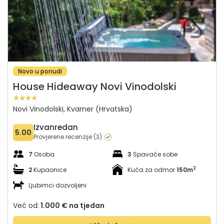
Novo u ponudi
House Hideaway Novi Vinodolski
Novi Vinodolski, Kvarner (Hrvatska)
Izvanredan
5.00
Provjerene recenzije (3)
7
Osoba
3
Spavaće sobe
2
2
Kupaonice
Kuća za odmor
150m
Ljubimci dozvoljeni
Već od:
1.000 €
na tjedan