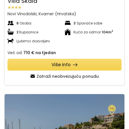
Villa Skala
Novi Vinodolski, Kvarner (Hrvatska)
6
Osoba
3
Spavaće sobe
2
2
Kupaonice
Kuća za odmor
104m
Ljubimci dozvoljeni
Već od:
710 €
na tjedan
Više info
Zatraži neobvezujuću ponudu
Apartman Vesna beach front&100m near sea
Pregledajte cijelu