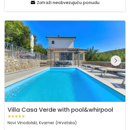
Zatraži neobvezujuću ponudu
Villa Casa Verde with pool&whirpool
Pregledajte cijelu
galeriju na
Villa Casa Verde with pool&whirpool
Novi Vinodolski, Kvarner (Hrvatska)