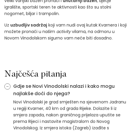
veliki vanjski bazen pronaći i
unutarnji bazen
, dječje
igralište, sportski teren te aktivnosti kao što su stolni
nogomet, biljar i trampolin.
Uz
uzbudljiv sadržaj
koji vam nudi ovaj kutak Kvarnera i koji
možete pronaći u našim
activity
vilama, na odmoru u
Novom Vinodolskom sigurno vam neće biti dosadno.
Najčešća pitanja
Gdje se Novi Vinodolski nalazi i kako mogu
najlakše doći do njega?
Novi Vinodolski je grad smješten na sjevernom Jadranu
u regiji Kvarner, 40 km od grada Rijeke. Dolazite li iz
smjera zapada, nakon graničnog prijelaza uputite se
prema Rijeci i nastavite magistralom do Novog
Vinodolskog. Iz smjera istoka (Zagreb) izađite s