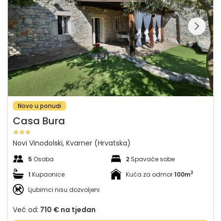
Pregledajte cijelu
galeriju na
Novo u ponudi
Casa Bura
Novi Vinodolski, Kvarner (Hrvatska)
5
Osoba
2
Spavaće sobe
2
1
Kupaonice
Kuća za odmor
100m
Ljubimci nisu dozvoljeni
Već od:
710 €
na tjedan