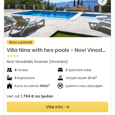
galeriju na
Novo u ponudi
V
illa Nina with two pools - Novi Vinodolski
Novi Vinodolski, Kvarner (Hrvatska)
8
Osoba
3
Spavaće sobe
2
3
Kupaonice
Vanjski bazen
31 m
2
Kuća za odmor
160m
Ljubimci nisu dozvoljeni
Već od:
1.794 €
na tjedan
Više info