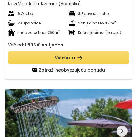
Novi Vinodolski, Kvarner (Hrvatska)
6
Osoba
3
Spavaće sobe
2
2
Kupaonice
Vanjski bazen
32 m
2
Kuća za odmor
250m
Kućni ljubimci (na upit)
Već od:
1.806 €
na tjedan
Više info
Zatraži neobvezujuću ponudu
House Hideaway Novi Vinodolski
Pregledajte cijelu
galeriju na