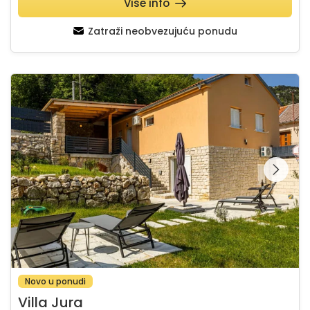
Više info
Zatraži neobvezujuću ponudu
Villa Jura
Pregledajte cijelu
galeriju na
Novo u ponudi
Villa Jura