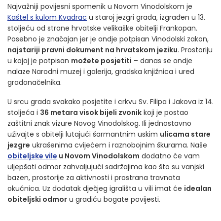
Najvažniji povijesni spomenik u Novom Vinodolskom je
Kaštel s kulom Kvadrac
u staroj jezgri grada, izgrađen u 13.
stoljeću od strane hrvatske velikaške obitelji Frankopan.
Posebno je značajan jer je ondje potpisan Vinodolski zakon,
najstariji pravni dokument na hrvatskom jeziku
. Prostoriju
u kojoj je potpisan
možete posjetiti
– danas se ondje
nalaze Narodni muzej i galerija, gradska knjižnica i ured
gradonačelnika.
U srcu grada svakako posjetite i crkvu Sv. Filipa i Jakova iz 14.
stoljeća i
36 metara visok bijeli zvonik
koji je postao
zaštitni znak vizure Novog Vinodolskog. Ili jednostavno
uživajte s obitelji lutajući šarmantnim uskim
ulicama stare
jezgre
ukrašenima cvijećem i raznobojnim škurama. Naše
obiteljske vile
u Novom Vinodolskom
dodatno će vam
uljepšati odmor zahvaljujući sadržajima kao što su vanjski
bazen, prostorije za aktivnosti i prostrana travnata
okućnica. Uz dodatak dječjeg igrališta u vili imat će
idealan
obiteljski odmor
u gradiću bogate povijesti.