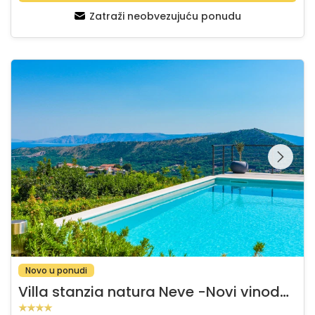
Zatraži neobvezujuću ponudu
Villa stanzia natura Neve -Novi vinodolski,Bribir
Pregledajte cijelu
galeriju na
Novo u ponudi
V
illa stanzia natura Neve -Novi vinodolski,Bribir