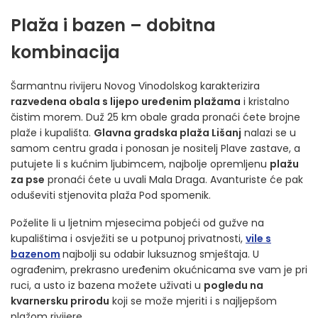
Plaža i bazen – dobitna
kombinacija
Šarmantnu rivijeru Novog Vinodolskog karakterizira
razvedena obala s lijepo uređenim plažama
i kristalno
čistim morem. Duž 25 km obale grada pronaći ćete brojne
plaže i kupališta.
Glavna gradska plaža Lišanj
nalazi se u
samom centru grada i ponosan je nositelj Plave zastave, a
putujete li s kućnim ljubimcem, najbolje opremljenu
plažu
za pse
pronaći ćete u uvali Mala Draga. Avanturiste će pak
oduševiti stjenovita plaža Pod spomenik.
Poželite li u ljetnim mjesecima pobjeći od gužve na
kupalištima i osvježiti se u potpunoj privatnosti,
vile s
bazenom
najbolji su odabir luksuznog smještaja. U
ograđenim, prekrasno uređenim okućnicama sve vam je pri
ruci, a usto iz bazena možete uživati u
pogledu na
kvarnersku prirodu
koji se može mjeriti i s najljepšom
plažom rivijere.