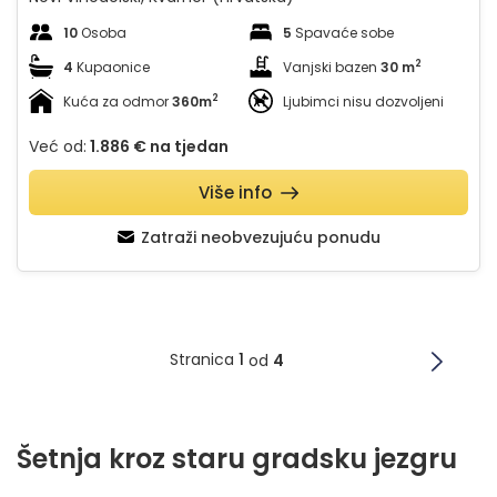
10
Osoba
5
Spavaće sobe
2
4
Kupaonice
Vanjski bazen
30 m
2
Kuća za odmor
360m
Ljubimci nisu dozvoljeni
Već od:
1.886 €
na tjedan
Više info
Zatraži neobvezujuću ponudu
Stranica
1
od
4
Šetnja kroz staru gradsku jezgru