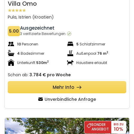
Villa Omo
Pula, Istrien (Kroatien)
Ausgezeichnet
5.00
3 verifizierte Bewertungen
10
Personen
5
Schlafzimmer
2
4
Badezimmer
Außenpool
76 m
2
Unterkunft
530m
Haustiere erlaubt
Schon ab:
3.784 €
pro Woche
Mehr Info
Unverbindliche Anfrage
Villa Menta 2
SONDER
BIS ZU
10%
ANGEBOT