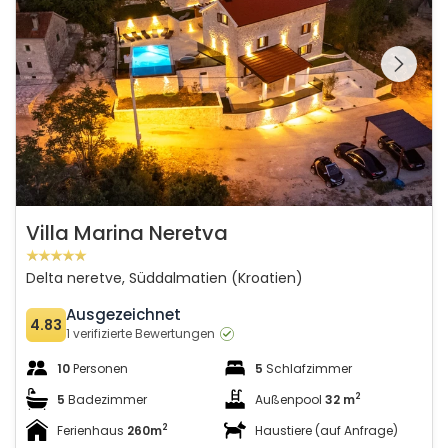
Schauen Sie sich die
gesamte Galerie
Villa Marina Neretva
Delta neretve, Süddalmatien (Kroatien)
Ausgezeichnet
4.83
1 verifizierte Bewertungen
10
Personen
5
Schlafzimmer
2
5
Badezimmer
Außenpool
32 m
2
Ferienhaus
260m
Haustiere (auf Anfrage)