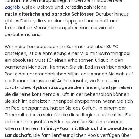
Land im Herzen Europas liegt, finden Sie in Städten wie
Zagreb
, Osijek, Đakovo und Varaždin zahlreiche
mittelalterliche und barocke Schlösser
. Darüber hinaus
gibt es Dörfer, die von einer üppigen Landschaft und
freundlichen Menschen umgeben sind, die wirklich
bezaubernd sind.
Wenn die Temperaturen im Sommer auf über 30 °C
ansteigen, ist die Anmietung einer Villa mit Swimmingpool
ein absolutes Muss für einen erholsamen Urlaub in den
wärmeren Monaten. Nehmen Sie ein Bad im erfrischenden
Pool einer unserer herrlichen Villen, entspannen Sie sich auf
der Sonnenterrasse mit Außendusche, wo Sie oft ein
zusätzliches
Hydromassagebecken
finden, und genießen
Sie die reine kontinentale Luft. In der Nebensaison können
Sie sich im beheizten Innenpool entspannen. Wenn Sie sich
im Pool entspannen, haben Sie das Gefühl, in einem der
Thermalbäder zu sein, für die diese Region berühmt ist. Für
ein noch magischeres Erlebnis wählen Sie eine unserer
Villen mit einem
Infinity-Pool mit Blick auf die bewaldete
Landschaft
. Die familienfreundlichen Pools verfügen über