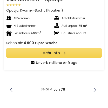
Opatija, Kvarner-Bucht (Kroatien)
8
Personen
4
Schlafzimmer
2
4
Badezimmer
Außenpool
75 m
2
Ferienhaus
400m
Haustiere erlaubt
Schon ab:
4.900 €
pro Woche
Mehr Info
Unverbindliche Anfrage
Seite
4
von
78