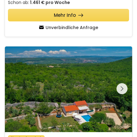
Schon ab:
1.461 €
pro Woche
Mehr Info
Unverbindliche Anfrage
Villa Primabella in nature with a swimming pool and a shelter
Schauen Sie sich die
gesamte Galerie