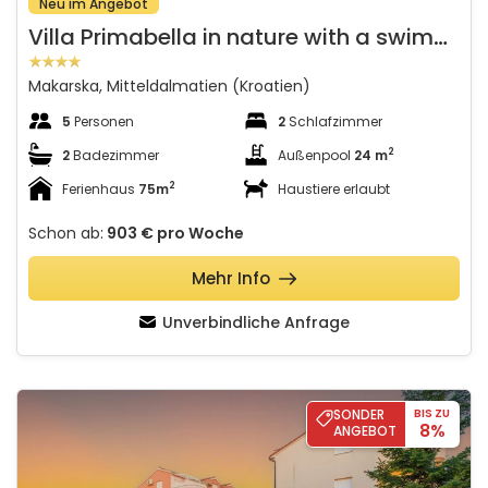
Neu im Angebot
V
illa Primabella in nature with a swimming pool and a sheltered view
Makarska, Mitteldalmatien (Kroatien)
5
Personen
2
Schlafzimmer
2
2
Badezimmer
Außenpool
24 m
2
Ferienhaus
75m
Haustiere erlaubt
Schon ab:
903 €
pro Woche
Mehr Info
Unverbindliche Anfrage
Villa S
SONDER
BIS ZU
8%
ANGEBOT