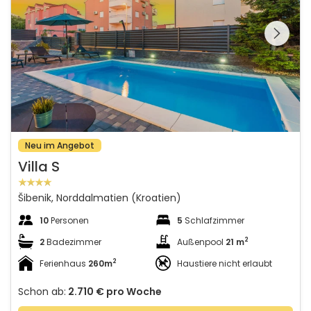
Schauen Sie sich die
gesamte Galerie
Neu im Angebot
Villa S
Šibenik, Norddalmatien (Kroatien)
10
Personen
5
Schlafzimmer
2
2
Badezimmer
Außenpool
21 m
2
Ferienhaus
260m
Haustiere nicht erlaubt
Schon ab:
2.710 €
pro Woche