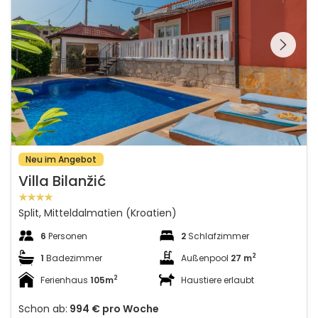
Schauen Sie sich die
gesamte Galerie
Neu im Angebot
Villa Bilanžić
Split, Mitteldalmatien (Kroatien)
6
Personen
2
Schlafzimmer
2
1
Badezimmer
Außenpool
27 m
2
Ferienhaus
105m
Haustiere erlaubt
Schon ab:
994 €
pro Woche