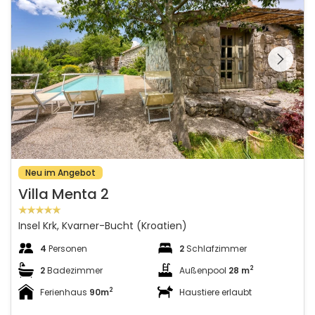
Schauen Sie sich die
gesamte Galerie
Neu im Angebot
Villa Menta 2
Insel Krk, Kvarner-Bucht (Kroatien)
4
Personen
2
Schlafzimmer
2
2
Badezimmer
Außenpool
28 m
2
Ferienhaus
90m
Haustiere erlaubt