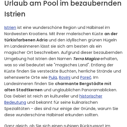
Urlaub am Pool im bezaubernden
Istrien
Istrien
ist eine wunderschöne Region und Halbinsel im
Nordwesten Kroatiens. Mit ihrer malerischen Küste
an der
türkisfarbenen Adria
und den idyllischen grünen Hügeln
im Landesinneren lässt sie sich am besten als ein
magischer Ort beschreiben. Aufgrund dieser bezaubernden
Umgebung hat Istrien den Namen
Terra Magica
erhalten,
was so viel bedeutet wie "magisches Land". Entlang der
Küste finden Sie versteckte Buchten, herrliche Strände und
sehenswerte Orte wie
Pula
,
Rovinj
und
Poreč
. Im
Landesinneren finden Sie
charmante Bergstädte mit
alten Stadtkernen
und unglaublichen Panoramablicken.
Das Gebiet ist reich an kultureller und
historischer
Bedeutung
und bekannt für seine kulinarischen
Spezialitäten - dies sind nur einige der Gründe, warum Sie
diese wunderschöne Halbinsel erkunden sollten.
Ganz gleich, ob Sie sich einen ruhigen Rückzugsort im