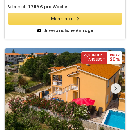
Schon ab:
1.769 €
pro Woche
Mehr Info
Unverbindliche Anfrage
Villa Jasminka
SONDER
BIS ZU
20%
ANGEBOT
Schauen Sie sich die
gesamte Galerie