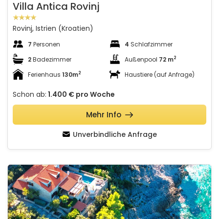
Villa Antica Rovinj
Rovinj, Istrien (Kroatien)
7
Personen
4
Schlafzimmer
2
2
Badezimmer
Außenpool
72 m
2
Ferienhaus
130m
Haustiere (auf Anfrage)
Schon ab:
1.400 €
pro Woche
Mehr Info
Unverbindliche Anfrage
Villa Stavros
Schauen Sie sich die