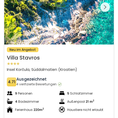
gesamte Galerie
Neu im Angebot
Villa Stavros
Insel Korčula, Süddalmatien (Kroatien)
Ausgezeichnet
4.71
4 verifizierte Bewertungen
9
Personen
5
Schlafzimmer
2
4
Badezimmer
Außenpool
21 m
2
Ferienhaus
220m
Haustiere nicht erlaubt