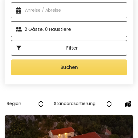
Verfügbare Unterkünfte
zurückkehren.
Aus unserer Kollektion können Sie die Art und Größe des
Pools wählen, die Sie bevorzugen. Neben den Standardpools
2
Gäste,
0
Haustiere
können Sie sich auch für einen
Salzwasserpool
oder einen
beheizten Pool
entscheiden. Sie können auch einen
Pool
mit Hydromassagedüsen
oder einer Gegenstromanlage
Filter
für ein einzigartiges Schwimmerlebnis wählen. Kinder
werden
die Sprinkleranlagen und Rutschen
lieben, und
wenn Sie außerhalb der Sommermonate Urlaub machen
Suchen
wollen, sind Hallenbäder eine gute Wahl. Sie können sogar
einen atemberaubenden Blick auf die türkisfarbene Adria
oder das bewaldete Hinterland genießen. Es gibt zahlreiche
Möglichkeiten, also werfen Sie einen Blick auf unsere Villen
mit Pool in Kroatien, um sich für einen herrlichen Urlaub
inspirieren zu lassen.
Villa Marina Neretva