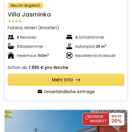
Neu im Angebot
Villa Jasminka
Fažana, Istrien (Kroatien)
8
Personen
4
Schlafzimmer
2
2
Badezimmer
Außenpool
28 m
2
Ferienhaus
150m
Haustiere nicht erlaubt
Schon ab:
1.885 €
pro Woche
Mehr Info
Unverbindliche Anfrage
Villa Bilanžić
SONDER
BIS ZU
20%
ANGEBOT